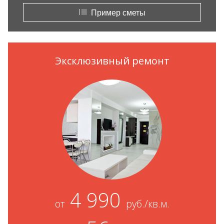
Пример сметы
Эксклюзивный ремонт
4 990
от
руб./кв.м.