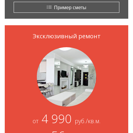
Пример сметы
Эксклюзивный ремонт
4 990
от
руб./кв.м.