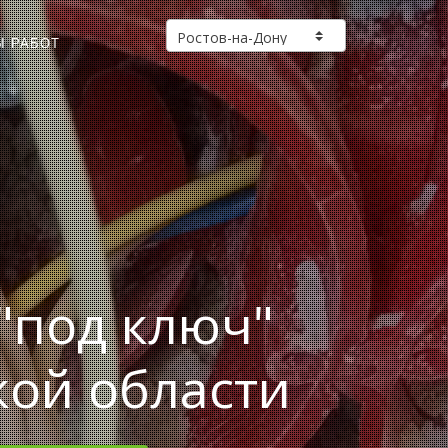
Ы РАБОТ
"под ключ"
кой области