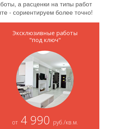
боты, а расценки на типы работ
те - сориентируем более точно!
Эксклюзивные работы
"под ключ"
4 990
от
руб./кв.м.