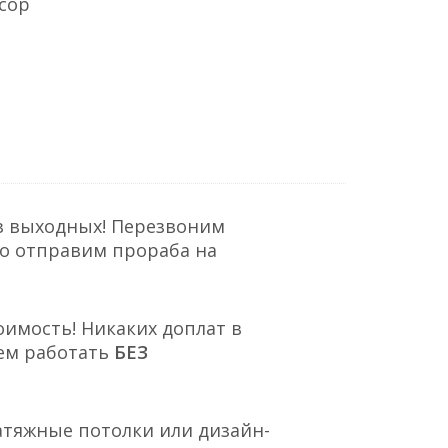
сор
з выходных! Перезвоним
но отправим прораба на
оимость! Никаких доплат в
ем работать
БЕЗ
атяжные потолки или дизайн-