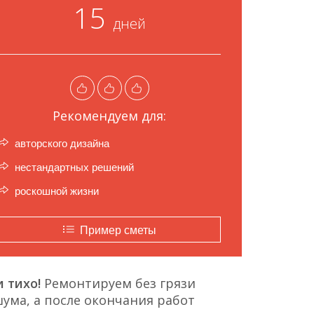
15
дней
Рекомендуем для:
авторского дизайна
нестандартных решений
роскошной жизни
Пример сметы
 тихо!
Ремонтируем без грязи
ума, а после окончания работ