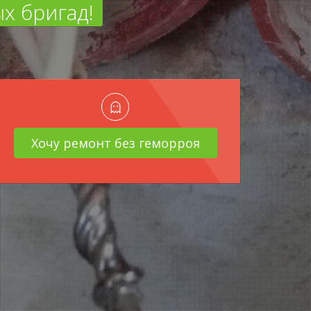
х бригад!
Хочу ремонт без геморроя