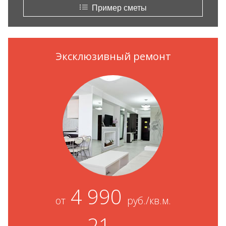
Пример сметы
Эксклюзивный ремонт
4 990
от
руб./кв.м.
21