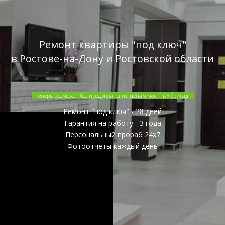
Ремонт квартиры "под ключ"
в Ростове-на-Дону и Ростовской области
теперь возможен без предоплаты по ценам частных бригад!
Ремонт "под ключ" - 28 дней
Гарантия на работу - 3 года
Персональный прораб 24x7
Фотоотчеты каждый день