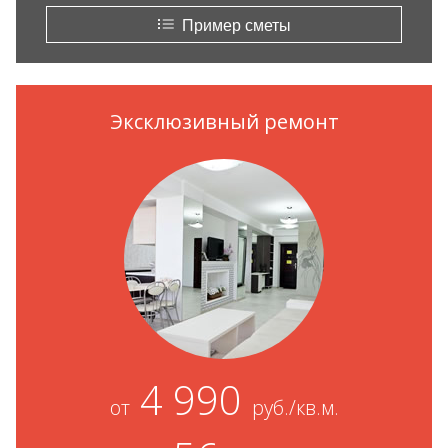
Пример сметы
Эксклюзивный ремонт
4 990
от
руб./кв.м.