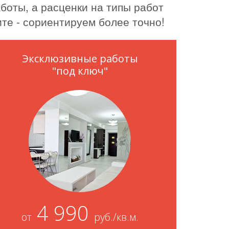
боты, а расценки на типы работ
те - сориентируем более точно!
Эксклюзивные работы
"под ключ"
4 990
от
руб./кв.м.