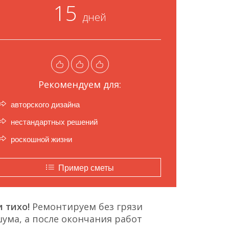
15
дней
Рекомендуем для:
авторского дизайна
нестандартных решений
роскошной жизни
Пример сметы
 тихо!
Ремонтируем без грязи
ума, а после окончания работ