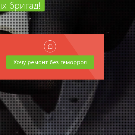
х бригад!
Хочу ремонт без геморроя