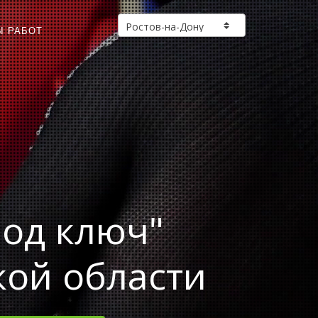
Ы РАБОТ
под ключ"
кой области