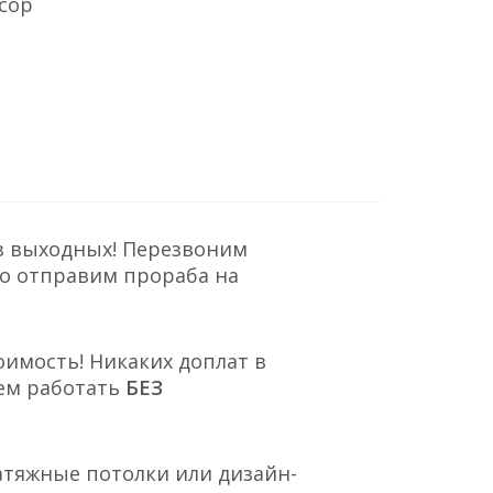
сор
з выходных! Перезвоним
но отправим прораба на
оимость! Никаких доплат в
ем работать
БЕЗ
атяжные потолки или дизайн-