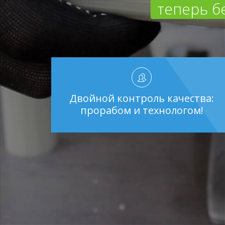
теперь б
Двойной контроль качества:
прорабом и технологом!