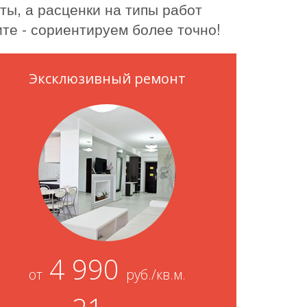
ты, а расценки на типы работ
те - сориентируем более точно!
Эксклюзивный ремонт
4 990
от
руб./кв.м.