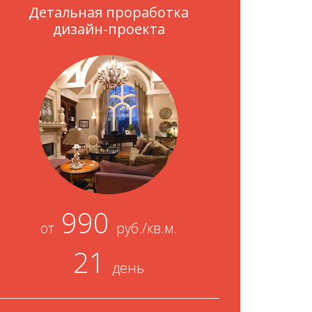
Детальная проработка
дизайн-проекта
990
от
руб./кв.м.
21
день