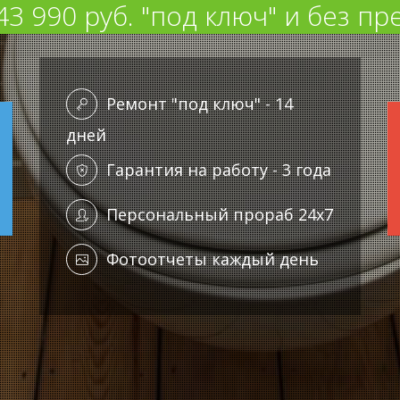
43 990 руб. "под ключ" и без п
Ремонт "под ключ" - 14
дней
Гарантия на работу - 3 года
Персональный прораб 24x7
Фотоотчеты каждый день