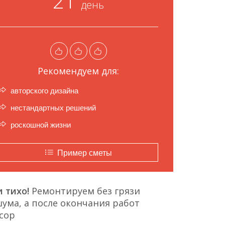
21
день
Рекомендуем для:
авторского дизайна
нестандартных решений
роскошной жизни
Пример сметы
 тихо!
Ремонтируем без грязи
ума, а после окончания работ
сор