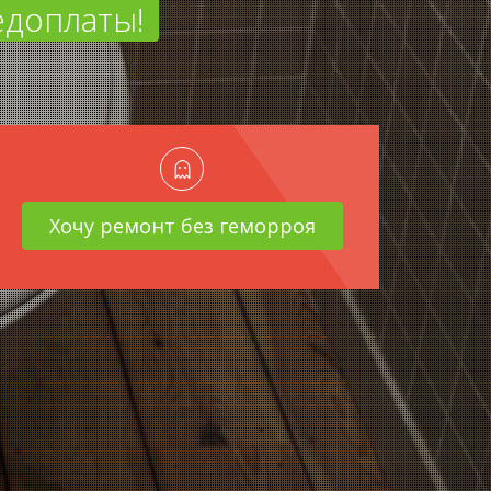
редоплаты!
Хочу ремонт без геморроя