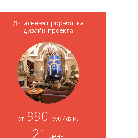
Детальная проработка
дизайн-проекта
990
от
руб./кв.м.
21
день