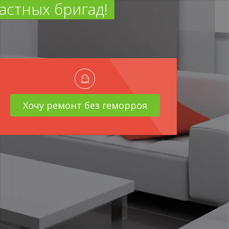
астных бригад!
Хочу ремонт без геморроя