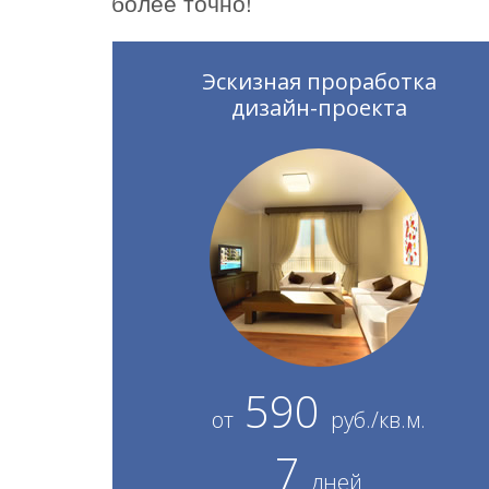
более точно!
Эскизная проработка
дизайн-проекта
590
от
руб./кв.м.
7
дней