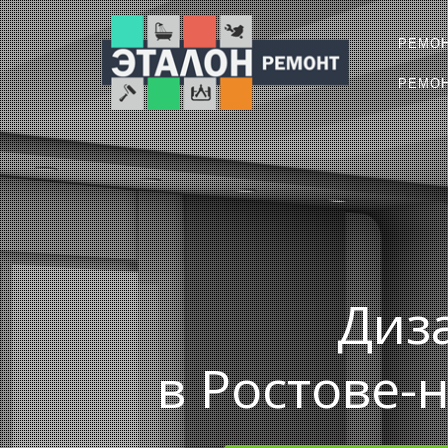
РЕМО
РЕМОН
Диз
в Ростове-