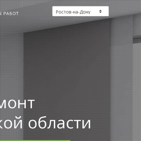
Ы РАБОТ
монт
кой области