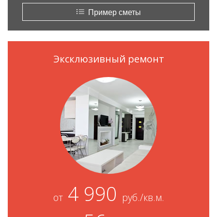
Пример сметы
Эксклюзивный ремонт
4 990
от
руб./кв.м.